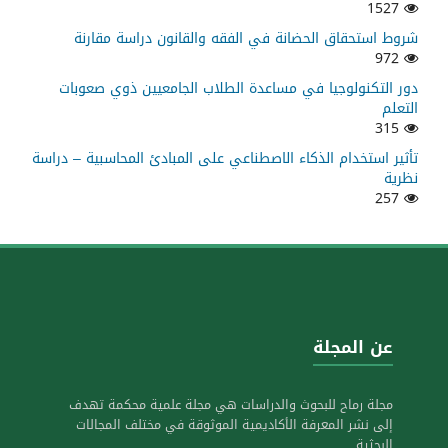
1527
شروط استحقاق الحضانة في الفقه والقانون دراسة مقارنة
972
دور التكنولوجيا في مساعدة الطلاب الجامعيين ذوي صعوبات
التعلم
315
تأثير استخدام الذكاء الاصطناعي على المبادئ المحاسبية – دراسة
نظرية
257
عن المجلة
مجلة رماح للبحوث والدراسات هي مجلة علمية محكمة تهدف
إلى نشر المعرفة الأكاديمية الموثوقة في مختلف المجالات
البحثية.