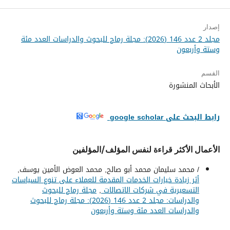
إصدار
مجلد 2 عدد 146 (2026): مجلة رماح للبحوث والدراسات العدد مئة
وستة وأربعون
القسم
الأبحاث المنشورة
رابط البحث على google scholar
الأعمال الأكثر قراءة لنفس المؤلف/المؤلفين
/ محمد سليمان محمد أبو صالح, محمد العوض الأمين يوسف,
أثر زيادة خيارات الخدمات المقدمة للعملاء على تنوع السياسات
التسعيرية في شركات الاتصالات
,
مجلة رماح للبحوث
والدراسات: مجلد 2 عدد 146 (2026): مجلة رماح للبحوث
والدراسات العدد مئة وستة وأربعون