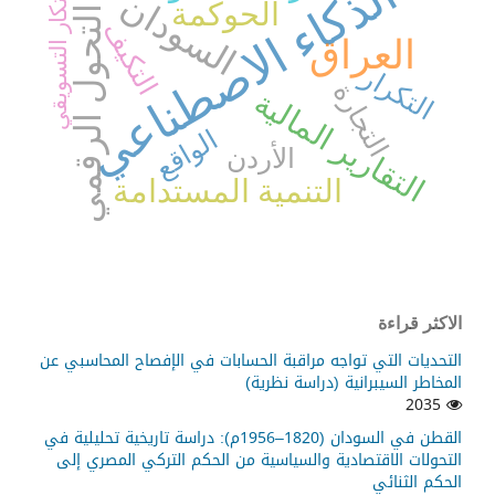
الذكاء الاصطناعي
الابتكار التسويقي
السودان
الحوكمة
التحول الرقمي
التكيف
العراق
التكرار
التجارة
التقارير المالية
الواقع
الأردن
التنمية المستدامة
الاكثر قراءة
التحديات التي تواجه مراقبة الحسابات في الإفصاح المحاسبي عن
المخاطر السيبرانية (دراسة نظرية)
2035
القطن في السودان (1820–1956م): دراسة تاريخية تحليلية في
التحولات الاقتصادية والسياسية من الحكم التركي المصري إلى
الحكم الثنائي