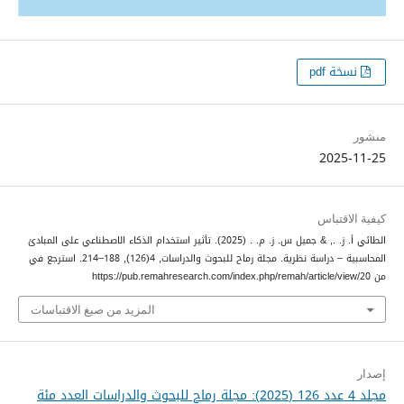
نسخة pdf
منشور
2025-11-25
كيفية الاقتباس
الطائي أ. ز. ., & جميل س. ز. م. . (2025). تأثير استخدام الذكاء الاصطناعي على المبادئ
المحاسبية – دراسة نظرية.
مجلة رماح للبحوث والدراسات
,
4
(126), 188–214. استرجع في
من https://pub.remahresearch.com/index.php/remah/article/view/20
المزيد من صيغ الاقتباسات
إصدار
مجلد 4 عدد 126 (2025): مجلة رماح للبحوث والدراسات العدد مئة