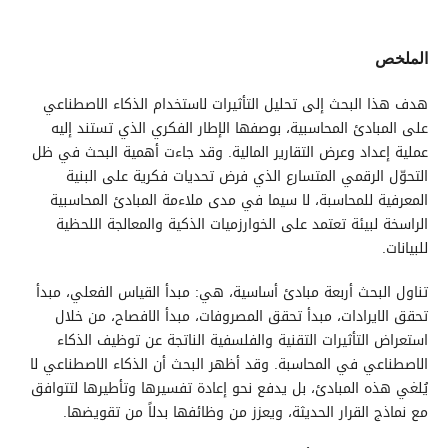
الملخص
هدف هذا البحث إلى تحليل التأثيرات لاستخدام الذكاء الاصطناعي
على المبادئ المحاسبية، بوصفها الإطار الفكري الذي تستند إليه
عملية إعداد وعرض التقارير المالية. وقد جاءت أهمية البحث في ظل
التحوّل الرقمي المتسارع الذي فرض تحديات فكرية على البنية
المعرفية للمحاسبة، لا سيما في مدى ملاءمة المبادئ المحاسبية
الراسخة لبيئة تعتمد على الخوارزميات الذكية والمعالجة اللحظية
للبيانات.
تناول البحث أربعة مبادئ أساسية، هي: مبدأ القياس الفعلي، مبدأ
تحقق الايرادات، مبدأ تحقق المصروفات، مبدأ الافصاح، من خلال
استعراض التأثيرات التقنية والفلسفية الناتجة عن توظيف الذكاء
الاصطناعي في المحاسبة. وقد أظهر البحث أن الذكاء الاصطناعي لا
يُلغي هذه المبادئ، بل يدفع نحو إعادة تفسيرها وتأطيرها لتتوافق
مع نماذج القرار الحديثة، ويعزز من وظائفها بدلاً من تقويضها.