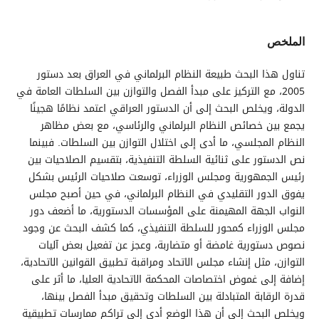
الملخص
تناول هذا البحث طبيعة النظام البرلماني في العراق بعد دستور
2005، مع التركيز على مبدأ الفصل والتوازن بين السلطات العامة في
الدولة، ويخلص البحث إلى أن الدستور العراقي اعتمد نظامًا هجينًا
يجمع بين خصائص النظام البرلماني والرئاسي، مع بعض مظاهر
النظام المجلسي، ما أدى إلى اختلال التوازن بين السلطات. فبينما
نص الدستور على ثنائية السلطة التنفيذية، بتقسيم الصلاحيات بين
رئيس الجمهورية ومجلس الوزراء، توسعت صلاحيات الرئيس بشكل
يفوق الدور التقليدي في النظام البرلماني، في حين أصبح مجلس
النواب الجهة المهيمنة على المؤسسات الدستورية، ما أضعف دور
مجلس الوزراء كمحور للسلطة التنفيذي، كما كشف البحث عن وجود
نصوص دستورية غامضة أو متضاربة، وعجز عن تفعيل بعض آليات
التوازن، مثل إنشاء مجلس الاتحاد ومراقبة تطبيق القوانين الاتحادية،
إضافة إلى غموض اختصاصات المحكمة الاتحادية العليا، ما أثر على
قدرة الرقابة المتبادلة بين السلطات وتحقيق مبدأ الفصل بينها،
ويخلص البحث إلى أن هذا الوضع أدى إلى تراكم ممارسات تطبيقية