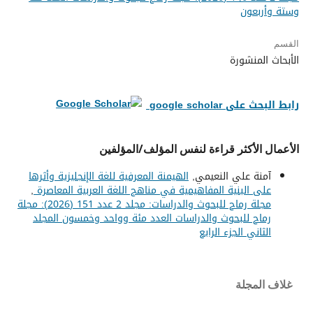
وستة وأربعون
القسم
الأبحاث المنشورة
رابط البحث على google scholar
الأعمال الأكثر قراءة لنفس المؤلف/المؤلفين
آمنة علي النعيمي,
الهيمنة المعرفية للغة الإنجليزية وأثرها
على البنية المفاهيمية في مناهج اللغة العربية المعاصرة
,
مجلة رماح للبحوث والدراسات: مجلد 2 عدد 151 (2026): مجلة
رماح للبحوث والدراسات العدد مئة وواحد وخمسون المجلد
الثاني الجزء الرابع
غلاف المجلة