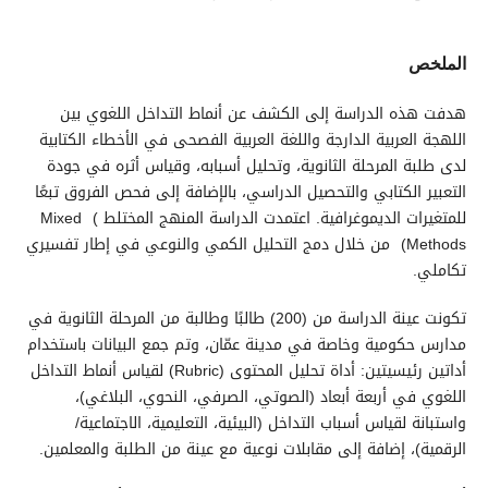
الملخص
هدفت هذه الدراسة إلى الكشف عن أنماط التداخل اللغوي بين
اللهجة العربية الدارجة واللغة العربية الفصحى في الأخطاء الكتابية
لدى طلبة المرحلة الثانوية، وتحليل أسبابه، وقياس أثره في جودة
التعبير الكتابي والتحصيل الدراسي، بالإضافة إلى فحص الفروق تبعًا
للمتغيرات الديموغرافية. اعتمدت الدراسة المنهج المختلط ) Mixed
Methods) من خلال دمج التحليل الكمي والنوعي في إطار تفسيري
تكاملي.
تكونت عينة الدراسة من (200) طالبًا وطالبة من المرحلة الثانوية في
مدارس حكومية وخاصة في مدينة عمّان، وتم جمع البيانات باستخدام
أداتين رئيسيتين: أداة تحليل المحتوى (Rubric) لقياس أنماط التداخل
اللغوي في أربعة أبعاد (الصوتي، الصرفي، النحوي، البلاغي)،
واستبانة لقياس أسباب التداخل (البيئية، التعليمية، الاجتماعية/
الرقمية)، إضافة إلى مقابلات نوعية مع عينة من الطلبة والمعلمين.