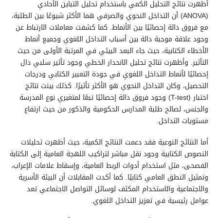
أظهرت نتائج التحليل الكمي باستخدام تحليل التباين الأحادي
(ANOVA) أن التداخل النحوي والصرفي هما الأكثر شيوعًا بين الطلبة،
مع فروق دالة إحصائيًا بين الأنماط. كما كشفت معاملات الارتباط عن
وجود علاقة موجبة دالة بين أسباب التداخل اللغوي وجميع أنماط
الأخطاء الكتابية، حيث جاء البعد البيئي في المرتبة الأولى من حيث
التأثير. وأظهرت نتائج تحليل الانحدار الخطي وجود تأثير سلبي دال
إحصائيًا لأنماط التداخل اللغوي في جودة التعبير الكتابي ودرجات
التحصيل، وكان التداخل النحوي هو الأكثر تأثيرًا. كذلك بينت نتائج
اختبار (T-test) وجود فروق دالة إحصائيًا تبعًا لمتغيري نوع المدرسة
والجنس، لصالح طلبة المدارس الحكومية والذكور من حيث ارتفاع
مستويات التداخل.
أما النتائج النوعية فقد دعمت النتائج الكمية، حيث أظهرت تحليلات
النصوص الكتابية وجود نقل مباشر لتراكيب اللهجة العامية إلى الكتابة
الفصحى، مثل استخدام أدوات الربط العامية، وإسقاط علامات الإعراب،
وتمثيل النطق العامي كتابيًا. كما أكدت المقابلات أن البيئة الأسرية
والاجتماعية والاستخدام المكثف لوسائل التواصل الاجتماعي تعد
عوامل رئيسية في تعزيز التداخل اللغوي.