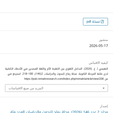
نسخة pdf
منشور
2026-05-17
كيفية الاقتباس
النعيمي آ. ع. (2026). التداخل اللغوي بين اللهجة الأم واللغة الفصحى في الأخطاء الكتابية
لدى طلبة المرحلة الثانوية.
مجلة رماح للبحوث والدراسات
,
2
(146), 180–218. استرجع في
من https://pub.remahresearch.com/index.php/remah/article/view/208
المزيد من صيغ الاقتباسات
إصدار
مجلد 2 عدد 146 (2026): مجلة رماح للبحوث والدراسات العدد مئة