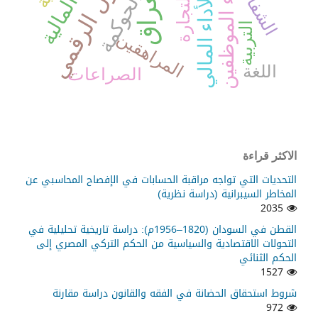
التحول الرقمي
الشفافية
أداء الموظفين
العراق
الحوكمة
الأداء المالي
التجارة
التربية
المراهقين
اللغة
الصراعات
الاكثر قراءة
التحديات التي تواجه مراقبة الحسابات في الإفصاح المحاسبي عن
المخاطر السيبرانية (دراسة نظرية)
2035
القطن في السودان (1820–1956م): دراسة تاريخية تحليلية في
التحولات الاقتصادية والسياسية من الحكم التركي المصري إلى
الحكم الثنائي
1527
شروط استحقاق الحضانة في الفقه والقانون دراسة مقارنة
972