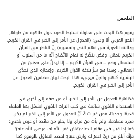
الملخص
يقوم هذا البحث على محاولة تسليط الضوء حول ظاهرة من ظواهر
النحو العربي ألا وهي: (العدول عن الأمر إلى الخبر في القرآن الكريم،
ودلالته اللغوية في فهم النص وتفسيره) إنَّ الناظر في القرآن
الكريم بتمعّن، وفكر، يتضَّحُ له تمام الاتِّضاح أنَّه ما من أسلوب أو
استعمال وضع ــــ في القرآن الكريم ــــ إلا ليدلَّ على معنىً من
المعاني، وهذا هو سرُّ بلاغة القرآن الكريم، وإعجازه الذي تحدَّى
البشرية كلهم والجنّ فيجيء هذا البحث لبيان مضامين العدول عن
الأمر إلى الخبر في القرآن الكريم.
فظاهرة العدول عن الأمر إلى الخبر، أو من صفة إلى أخرى في
الاستخدام اللغوي شائعة في كتب التراث اللغوي انشغل بها العلماء
قديمًا وحديثا، فمن غير شكٍّ أنَّ العدول عن الأمر إلى الخبر لم يكن
مجرد مصادفة، ولم يأت من فراغ، ولا يخلو من فائدة أو غرض بلاغي؛
كما إذا قيل في مقام الدعاء:(فلان غفر الله له، ورضي الله عنه)؛
فإنَّه أبلغ من (ربِّ اغفرْ له وارضَ عنه)؛ لقصد التفاؤل بالوقوع كما