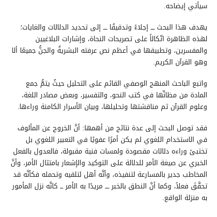
سيأتي إيضاحه.
يهدف هذا البحث ــــ إجلاءً وتدقيقًا ــــ إلى تحديد الدلالات والغايات؛
لهذه الظاهرة اتّكالاً على تصريحات النحاة، وإشارات البلاغيين
والمفسرين، وتطبيقها في أعظم نص عرفته البشريةُ والجنُّ جميعًا ألا
وهو القرآن الكريم.
واتبع الباحث المنهج الوصفي القائم على التحليل حيثُ يتمُّ جمع
المادة من مظانِّها في كتب النحو، والتفسير، وبعض مصادر اللغة،
وعلوم القرآن ثم مناقشتها وتحليلها، وبيان الأسرار الكامنة وراءها.
فقد توصل البحث إلى عدة نتائج من أهمها: أنَّ الخروج عن المألوف
في الاستخدام اللغوي لم يكن أمرًا عفويًا في التعبير اللغوي بل
تختبئ وراءه دلالات مقصودة ولمسات فنية مقبولة، فالعدول بالفعل
الخبري عن صيغة الأمر للدلالة على التوكيد والإشعار بامتثال الأمر، وأنَّ
المخاطب جدير بالمسارعة لتنفيذه، وأنَّه أهل لتلقيه وتحمله فكأنَّه قد
تحقَّقَ فعلاً، وكما أنَّ النطق بالخبر ــــ مريدًا به الأمر ـــ كانَّه نزل المأمور
به منزلة الواقع.