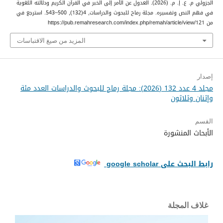
الجزولي م. ع. إ. م. (2026). العدول عن الأمر إلى الخبر في القرآن الكريم ودلالته اللغوية
في فهم النص وتفسيره.
مجلة رماح للبحوث والدراسات
,
4
(132), 500–543. استرجع في
من https://pub.remahresearch.com/index.php/remah/article/view/121
المزيد من صيغ الاقتباسات
إصدار
مجلد 4 عدد 132 (2026): مجلة رماح للبحوث والدراسات العدد مئة
وإثنان وثلاثون
القسم
الأبحاث المنشورة
رابط البحث على google scholar
غلاف المجلة