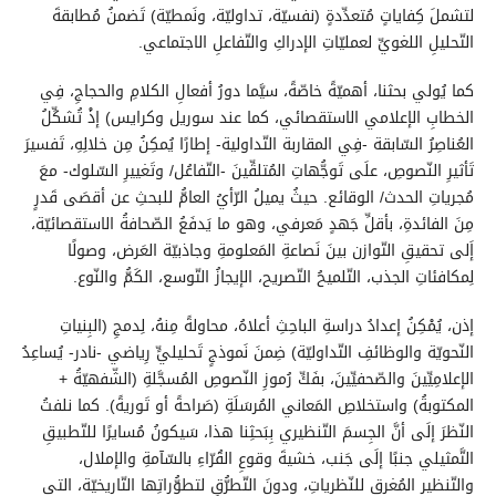
لتشملَ كِفاياتٍ مُتعدِّدةٍ (نفسيّة، تداوليّة، ونَمطيّة) تَضمنُ مُطابقةَ
التّحليلِ اللغويِّ لعمليّاتِ الإدراكِ والتّفاعلِ الاجتماعي.
كما يُولي بحثنا، أهميّةً خاصّةً، سيَّما دورُ أفعالِ الكلامِ والحجاجِ، فِي
الخطابِ الإعلامي الاستقصائي، كما عند سوريل وكرايس) إذْ تُشكِّلُ
العُناصِرُ السّابقة -فِي المقاربة التّداولية- إطارًا يُمكِنُ مِن خلالِهِ، تَفسيرَ
تَأثيرِ النّصوصِ، علَى تَوجُّهاتِ المُتلقِّينَ -التّفاعُل/ وتَغييرِ السّلوك- معَ
مُجرياتِ الحدث/ الوقائع. حيثُ يميلُ الرّأيُ العامُّ للبحثِ عن أقصَى قَدرٍ
مِنَ الفائدةِ، بأقلِّ جَهدٍ مَعرفي، وهو ما يَدفَعُ الصّحافةُ الاستقصائيّة،
إَلى تحقيقِ التّوازن بينَ نَصاعةِ المَعلومةِ وجاذبيّة العَرض، وصولًا
لِمكافئاتِ الجذب، التّلميحُ التّصريح، الإيجازُ التّوسع، الكَمُّ والنّوع.
إذن، يُمْكِنُ إعدادُ دراسةِ الباحِثِ أعلاهُ، محاولةً مِنهُ، لِدمجِ (البِنياتِ
النّحويّة والوظائفِ التّداوليّة) ضِمنَ نَموذجٍ تَحليليٍّ رِياضي -نادر- يُساعِدُ
الإعلامِيِّينَ والصّحفيِّينَ، بفَكِّ رُموزِ النّصوصِ المُسجَّلةِ (الشّفهيّةُ +
المكتوبةُ) واستخلاصِ المَعاني المُرسَلَةِ (صَراحةً أو تَوريةً). كما نلفتُ
النّظرَ إلَى أنَّ الجِسمَ التّنظيري بِبَحثِنا هذا، سَيكونُ مُسايرًا للتّطبيقِ
التَّمثيلي جنبًا إلَى جَنب، خشيةَ وقوعِ القُرّاءِ بالسّآمةِ والإملال،
والتّنظير المُغرق للنّظرياتِ، ودونَ التّطرُّقِ لتطوُّراتِها التّاريخيّة، التي