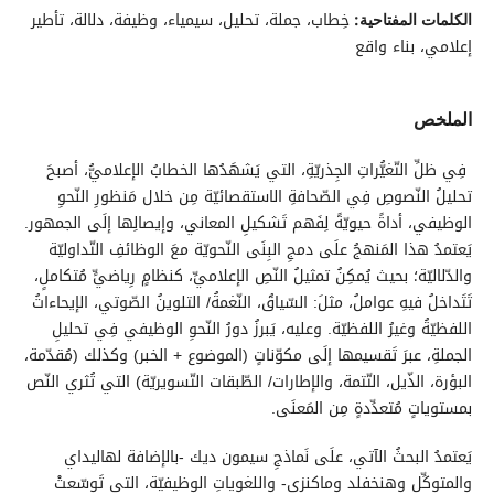
خِطاب، جملة، تحليل، سيمياء، وظيفة، دلالة، تأطير
الكلمات المفتاحية:
إعلامي، بناء واقع
الملخص
فِي ظلِّ التّغيُّراتِ الجِذريّةِ، التي يَشهَدُها الخطابُ الإعلاميُّ، أصبحَ
تحليلُ النّصوصِ فِي الصّحافةِ الاستقصائيّة مِن خلال مَنظورِ النّحوِ
الوظيفي، أداةً حيويّةً لِفَهم تَشكيلِ المعاني، وإيصالِها إلَى الجمهور.
يَعتمدُ هذا المَنهجُ علَى دمجِ البِنَى النّحويّة معَ الوظائفِ التّداوليّة
والدّلاليّة؛ بحيث يُمكِنُ تمثيلُ النّصِ الإعلاميِّ، كنظامٍ رِياضيٍّ مُتكاملٍ،
تَتَداخلُ فيهِ عواملُ، مثلَ: السّياقُ، النّغمةُ/ التلوينُ الصّوتي، الإيحاءاتُ
اللفظيّةُ وغيرُ اللفظيّة. وعليه، يَبرزُ دورُ النّحوِ الوظيفي فِي تحليلِ
الجملةِ، عبرَ تَقسيمها إلَى مكوّناتٍ (الموضوع + الخبر) وكذلك (مُقدّمة،
البؤرة، الذّيل، التّتمة، والإطارات/ الطّبقات التّسويريّة) التي تُثري النّص
بمستوياتٍ مُتعدِّدةٍ مِن المَعنَى.
يَعتمدُ البحثُ الآتي، علَى نَماذجِ سيمون ديك -بالإضافة لهاليداي
والمتوكِّل وهنخفلد وماكنزي- واللغوياتِ الوظيفيّة، التي تَوسّعتْ