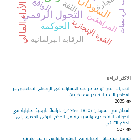
كتاب الرياضيات
التجارة
السودان
الواقع
اللغة
الأداء المالي
التحول الرقمي
المراهقين
القوة الإنجازية
الحوكمة
الرقابة البرلمانية
الاكثر قراءة
التحديات التي تواجه مراقبة الحسابات في الإفصاح المحاسبي عن
المخاطر السيبرانية (دراسة نظرية)
2035
القطن في السودان (1820–1956م): دراسة تاريخية تحليلية في
التحولات الاقتصادية والسياسية من الحكم التركي المصري إلى
الحكم الثنائي
1527
شروط استحقاق الحضانة في الفقه والقانون دراسة مقارنة