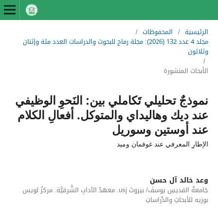
الرئيسية
/
المحفوظات
/
مجلد 4 عدد 132 (2026): مجلة رماح للبحوث والدراسات العدد مئة وإثنان
وثلاثون
/
الأبحاث المنشورة
نموذجٌ تحليلي تَكاملي بين: النَحوِ الوظيفي
عند ديك وهاليداي والمتوكل. أفعالِ الكلام
عند أوستين وسوريل
الإطارِ المعرفي عند غوفمان وميد
وعد خالد آل حسن
جَامعةُ القديسِ يوسفَ/ بيروتَ usj. معهدُ الآدابِ الشَّرقيَّة. مركزُ لويس
بوزيه للأبحاثِ والدِّراساتِ