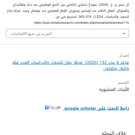
آل حسن و. خ. (2026). نموذجٌ تحليلي تَكاملي بين: النَحوِ الوظيفي عند ديك وهاليداي
والمتوكل. أفعالِ الكلام عند أوستين وسوريل: الإطارِ المعرفي عند غوفمان وميد.
مجلة رماح
للبحوث والدراسات
,
4
(132), 319–363. استرجع في من
https://pub.remahresearch.com/index.php/remah/article/view/116
المزيد من صيغ الاقتباسات
إصدار
مجلد 4 عدد 132 (2026): مجلة رماح للبحوث والدراسات العدد مئة
وإثنان وثلاثون
القسم
الأبحاث المنشورة
رابط البحث على google scholar
غلاف المجلة