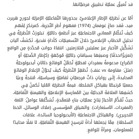
قد تُعيقُ عمليّة تطبيقِ فرضيَّاتها.
أمّا عن نَظريّةِ الإطارِ الإعلاميِّ، بجذورِها التّفاعليّةِ الرّمزيّة لجورج هربرت
ميد، فَقد صاغَ غوفمان (1974) مَفهومَ أطرِ التّجرِبة، كمرتكزٍ لِفَهم
كيفَ تُنظَّمُ المعاني الاجتماعيّةِ عبرَ أنظمةٍ دلاليّةٍ. تبلورَتْ النّظريّةُ فِي
تحليلِ الخطابِ الإعلاميِّ خلالَ التّسعينيّات كأداةٍ نقديةٍ، تَكشفُ آلياتِ
تَشَكُّيلِ الأخبارِ عبرَ عمليتينِ مُتلازمتين: انتقاءُ جوانبَ مُحدَّدةٍ مِن الواقعِ
(تعزيزًا/حذفًا) وصبغِها بسياقاتٍ دِلاليّةٍ مُوجّهةٍ (كإطارِ الضّحيّةِ أو
الصّراع) مدعومةً بمفرداتٍ لفظيّةٍ تُحَمِّلُ الوقائعَ دلالاتٍ أيديولوجيّةً
(مثلَ: مقاومة vs عنف). تُظهِرُ النّظريّةُ كيفَ يُحوِّلُ الإعلامُ الوقائعَ
المحايدةَ، إلَى رواياتٍ ذاتِّ مَرجعيّاتٍ ثقافيّةٍ وسياسيّة، مُنتجةً وعيًا
جمعيًا مُرتبطًا بهياكلِ السّلطة. قيمةُ النظريّة العُليا تَكمنُ فِي
كشفِها العلاقةَ الجدليّةَ بينَ المُمارسةِ الإعلاميّةِ والهيمنةِ الثّقافيّة،
حيثُ تُقَدُّمُ الأخبارُ نِتاجَ عمليّاتِ بناءٍ مُتعمَّدةٍ، تُشكِّلها عواملُ: اللغة
(المفردات، الاستعارات). والسّياق المؤسسي (ملاك الوسائل، الخط
التحريري). والهياكل الاجتماعيّة (الأيديولوجيا السائدة، علاقات
السلطة). مِمَّا يَجعلها أداةً لترسيخِ الهيمنةِ الثّقافيّةِ، لا نقلًا محايدًا
للمعلوماتِ، ومرآةً للواقعِ.