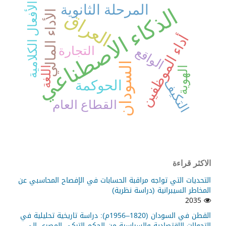
الأفعال الكلامية
المرحلة الثانوية
الذكاء الاصطناعي
الأداء المالي
العراق
أداء الموظفين
التجارة
الواقع
السودان
اللغة
الهوية
التكيف
الحوكمة
القطاع العام
الاكثر قراءة
التحديات التي تواجه مراقبة الحسابات في الإفصاح المحاسبي عن
المخاطر السيبرانية (دراسة نظرية)
2035
القطن في السودان (1820–1956م): دراسة تاريخية تحليلية في
التحولات الاقتصادية والسياسية من الحكم التركي المصري إلى