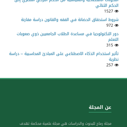
الحكم الثنائي
1527
شروط استحقاق الحضانة في الفقه والقانون دراسة مقارنة
972
دور التكنولوجيا في مساعدة الطلاب الجامعيين ذوي صعوبات
التعلم
315
تأثير استخدام الذكاء الاصطناعي على المبادئ المحاسبية – دراسة
نظرية
257
عن المجلة
مجلة رماح للبحوث والدراسات هي مجلة علمية محكمة تهدف