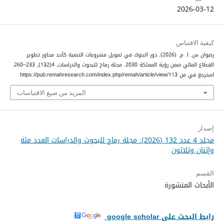
2026-03-12
كيفية الاقتباس
رضوان س. ا. م. (2026). دور البنوك في تمويل مشروعات التنمية كأحد محاور تطوير
القطاع المالي ضمن رؤية المملكة 2030.
مجلة رماح للبحوث والدراسات
,
4
(132), 233–260.
استرجع في من https://pub.remahresearch.com/index.php/remah/article/view/113
المزيد من صيغ الاقتباسات
إصدار
مجلد 4 عدد 132 (2026): مجلة رماح للبحوث والدراسات العدد مئة
وإثنان وثلاثون
القسم
الأبحاث المنشورة
رابط البحث على google scholar