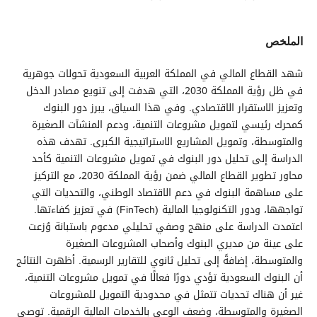
الملخص
شهد القطاع المالي في المملكة العربية السعودية تحولات جوهرية
في ظل رؤية المملكة 2030، التي هدفت إلى تنويع مصادر الدخل
وتعزيز الاستقرار الاقتصادي. وفي هذا السياق، يبرز دور البنوك
كمحرك رئيسي لتمويل مشروعات التنمية، ودعم المنشآت الصغيرة
والمتوسطة، وتمويل المشاريع الاستراتيجية الكبرى. تهدف هذه
الدراسة إلى تحليل دور البنوك في تمويل مشروعات التنمية كأحد
محاور تطوير القطاع المالي ضمن رؤية المملكة 2030، مع التركيز
على مساهمة البنوك في دعم الاقتصاد الوطني، والتحديات التي
تواجهها، ودور التكنولوجيا المالية (FinTech) في تعزيز كفاءتها.
اعتمدت الدراسة على منهج وصفي تحليلي مدعوم باستبانة وُزعت
على عينة من مديري البنوك وأصحاب المشروعات الصغيرة
والمتوسطة، إضافةً إلى تحليل ثانوي للتقارير الرسمية. أظهرت النتائج
أن البنوك السعودية تؤدي دورًا فعالًا في تمويل مشروعات التنمية،
غير أن هناك تحديات تتمثل في محدودية التمويل للمشروعات
الصغيرة والمتوسطة، وضعف الوعي بالخدمات المالية الرقمية. توصي