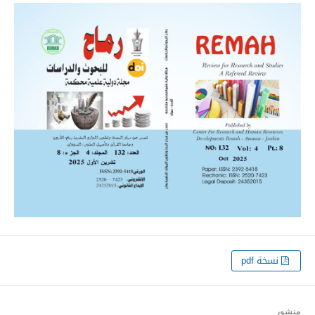
نسخة pdf
منشور