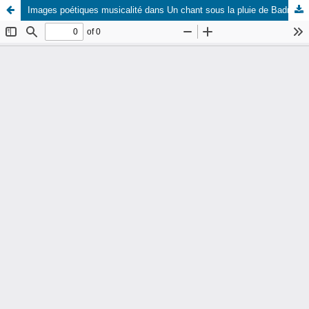
Images poétiques musicalité dans Un chant sous la pluie de Badr Shakir al-Sayyab : analyse stylistique.