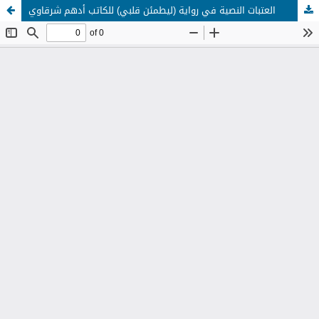
العتبات النصية في رواية (ليطمئن قلبي) للكاتب أدهم شرقاوي