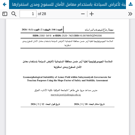
الملاءمة الجيومورفولوجية لطية أزمر ضمن محافظة السليمانية لأغراض السياحة باستخدام معامل الأمان للسفوح ومدى استقرارها